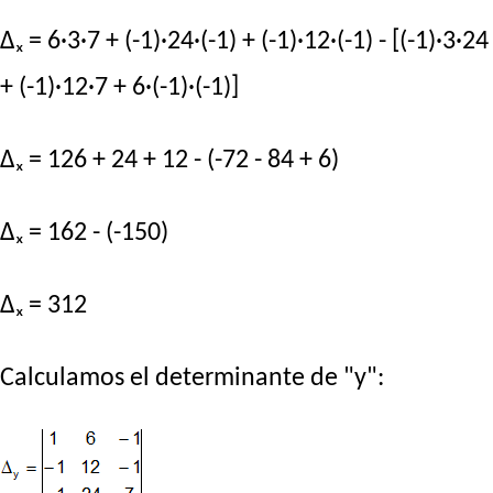
Δₓ = 6·3·7 + (-1)·24·(-1) + (-1)·12·(-1) - [(-1)·3·24
+ (-1)·12·7 + 6·(-1)·(-1)]
Δₓ = 126 + 24 + 12 - (-72 - 84 + 6)
Δₓ = 162 - (-150)
Δₓ = 312
Calculamos el determinante de "y":