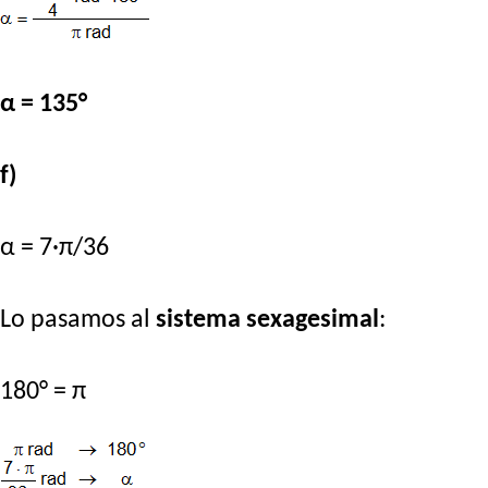
α = 135°
f)
α = 7·π/36
Lo pasamos al
sistema sexagesimal
:
180° = π