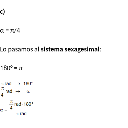
c)
α = π/4
Lo pasamos al
sistema sexagesimal
:
180° = π