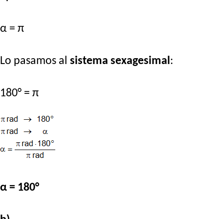
α = π
Lo pasamos al
sistema sexagesimal
:
180° = π
α = 180°