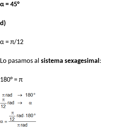
α = 45°
d)
α = π/12
Lo pasamos al
sistema sexagesimal
:
180° = π