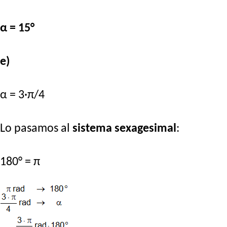
α = 15°
e)
α = 3·π/4
Lo pasamos al
sistema sexagesimal
:
180° = π