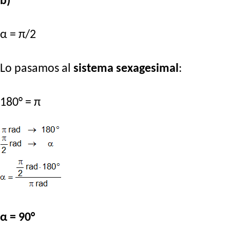
b)
α = π/2
Lo pasamos al
sistema sexagesimal
:
180° = π
α = 90°