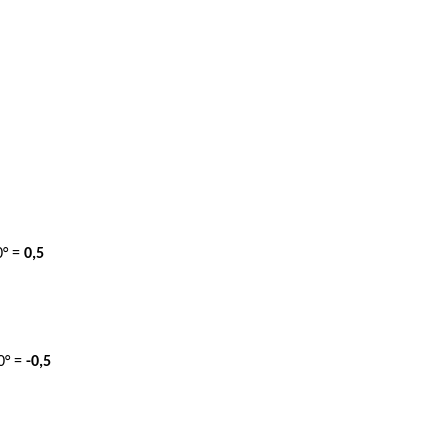
0° =
0,5
60° =
-0,5