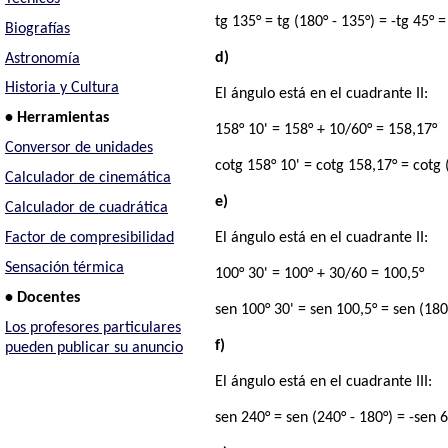
tg 135° = tg (180° - 135°) = -tg 45° 
Biografías
d)
Astronomía
Historia y Cultura
El ángulo está en el cuadrante II:
• Herramientas
158° 10' = 158° + 10/60° = 158,17°
Conversor de unidades
cotg 158° 10' = cotg 158,17° = cotg 
Calculador de cinemática
e)
Calculador de cuadrática
Factor de compresibilidad
El ángulo está en el cuadrante II:
Sensación térmica
100° 30' = 100° + 30/60 = 100,5°
• Docentes
sen 100° 30' = sen 100,5° = sen (180
Los profesores particulares
f)
pueden publicar su anuncio
El ángulo está en el cuadrante III:
sen 240° = sen (240° - 180°) = -sen 