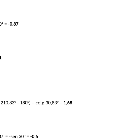
30° =
-0,87
1
(210,83° - 180°) = cotg 30,83° =
1,68
30° = -sen 30° =
-0,5