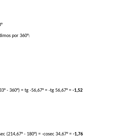
3°
idimos por 360°:
33° - 360°) = tg -56,67° = -tg 56,67° =
-1,52
sec (214,67° - 180°) = -cosec 34,67° =
-1,76