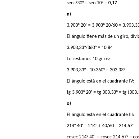
sen 730° = sen 10° =
0,17
n)
3.903° 20' = 3.903° 20/60 = 3.903,3
El ángulo tiene más de un giro, div
3.903,33°/360° = 10,84
Le restamos 10 giros:
3.903,33° - 10·360° = 303,33°
El ángulo está en el cuadrante IV:
tg 3.903° 20' = tg 303,33° = tg (303,
o)
El ángulo está en el cuadrante III:
214° 40' = 214° + 40/60 = 214,67°
cosec 214° 40' = cosec 214,67° = co