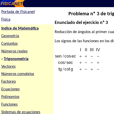
Portada de Fisicanet
Problema nº 3 de tri
Física
Enunciado del ejercicio nº 3
Indice de Matemática
Reducción de ángulos al primer cuad
Geometría
Los signos de las funciones en los d
Conjuntos
Números reales
›
Trigonometría
Vectores
Números complejos
Factoreo
Ecuaciones
Polinomios
Funciones
Sistemas de ecuaciones