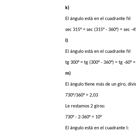
k)
El ángulo está en el cuadrante IV:
sec 315° = sec (315° - 360°) = sec -4
l)
El ángulo está en el cuadrante IV:
tg 300° = tg (300° - 360°) = tg -60° =
m)
El ángulo tiene más de un giro, div
730°/360° = 2,03
Le restamos 2 giros:
730° - 2·360° = 10°
El ángulo está en el cuadrante I: