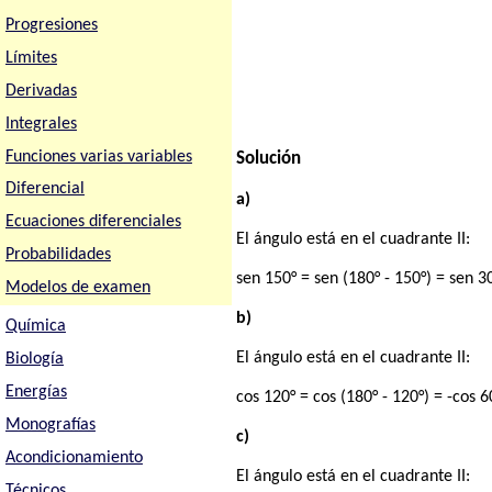
Progresiones
Límites
Derivadas
Integrales
Funciones varias variables
Solución
Diferencial
a)
Ecuaciones diferenciales
El ángulo está en el cuadrante II:
Probabilidades
sen 150° = sen (180° - 150°) = sen 3
Modelos de examen
b)
Química
El ángulo está en el cuadrante II:
Biología
Energías
cos 120° = cos (180° - 120°) = -cos 
Monografías
c)
Acondicionamiento
El ángulo está en el cuadrante II:
Técnicos