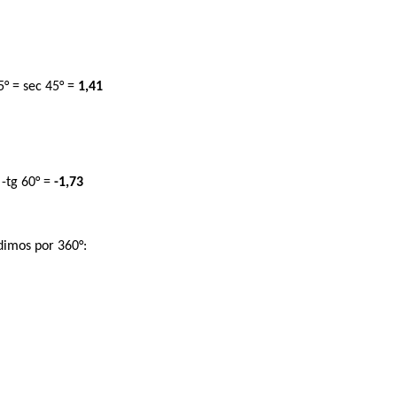
5° = sec 45° =
1,41
 -tg 60° =
-1,73
idimos por 360°: