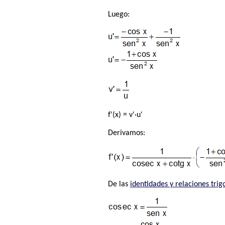
Luego:
f'(x) = v'·u'
Derivamos:
De las
identidades y relaciones tri