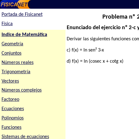
Portada de Fisicanet
Problema nº 2
Física
Enunciado del ejercicio nº 2-c 
Indice de Matemática
Derivar las siguientes funciones co
Geometría
c) f(x) = ln sen² 3·x
Conjuntos
d) f(x) = ln (cosec x + cotg x)
Números reales
Trigonometría
Vectores
Números complejos
Factoreo
Ecuaciones
Polinomios
Funciones
Sistemas de ecuaciones