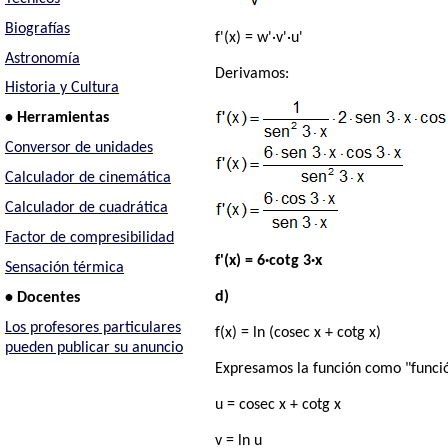
Biografías
f'(x) = w'·v'·u'
Astronomía
Derivamos:
Historia y Cultura
• Herramientas
Conversor de unidades
Calculador de cinemática
Calculador de cuadrática
Factor de compresibilidad
f'(x) = 6·cotg 3·x
Sensación térmica
d)
• Docentes
Los profesores particulares
f(x) = ln (cosec x + cotg x)
pueden publicar su anuncio
Expresamos la función como "funció
u = cosec x + cotg x
v = ln u