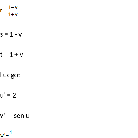
s = 1 - v
t = 1 + v
Luego:
u' = 2
v' = -sen u