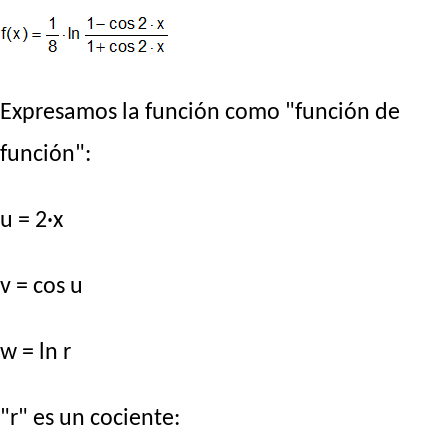
Expresamos la función como "función de
función":
u = 2·x
v = cos u
w = ln r
"r" es un cociente: