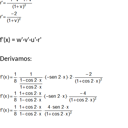
f'(x) = w'·v'·u'·r'
Derivamos: