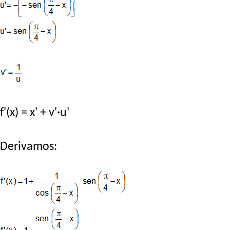
f'(x) = x' + v'·u'
Derivamos: