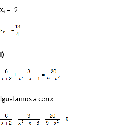
x₁ = -2
l)
Igualamos a cero: