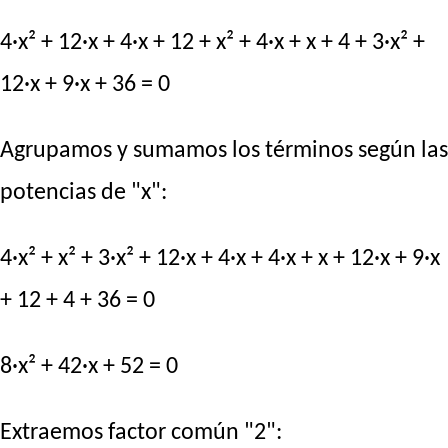
4·x² + 12·x + 4·x + 12 + x² + 4·x + x + 4 + 3·x² +
12·x + 9·x + 36 = 0
Agrupamos y sumamos los términos según las
potencias de "x":
4·x² + x² + 3·x² + 12·x + 4·x + 4·x + x + 12·x + 9·x
+ 12 + 4 + 36 = 0
8·x² + 42·x + 52 = 0
Extraemos factor común "2":