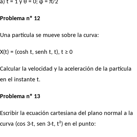
a) t = 1 y θ = 0; φ = π/2
Problema nº 12
Una partícula se mueve sobre la curva:
X(t) = (cosh t, senh t, t), t ≥ 0
Calcular la velocidad y la aceleración de la partícula
en el instante t.
Problema nº 13
Escribir la ecuación cartesiana del plano normal a la
curva (cos 3·t, sen 3·t, t²) en el punto: