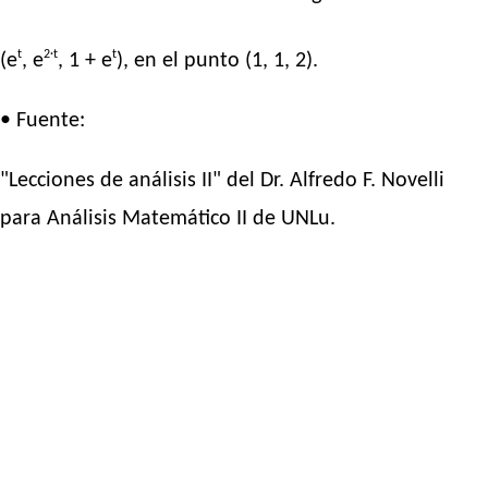
t
2·t
t
(e
, e
, 1 + e
), en el punto (1, 1, 2).
• Fuente:
"Lecciones de análisis II" del Dr. Alfredo F. Novelli
para Análisis Matemático II de UNLu.