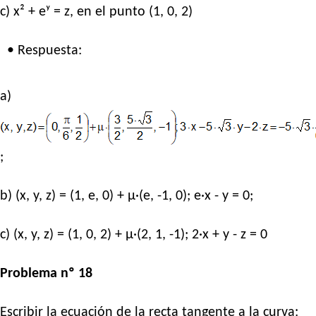
c) x² + eʸ = z, en el punto (1, 0, 2)
• Respuesta:
a)
;
b) (x, y, z) = (1, e, 0) + μ·(e, -1, 0); e·x - y = 0;
c) (x, y, z) = (1, 0, 2) + μ·(2, 1, -1); 2·x + y - z = 0
Problema nº 18
Escribir la ecuación de la recta tangente a la curva: