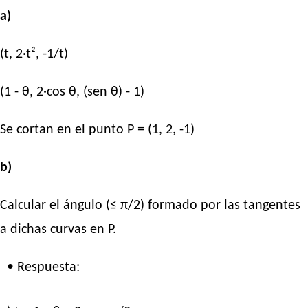
a)
(t, 2·t², -1/t)
(1 - θ, 2·cos θ, (sen θ) - 1)
Se cortan en el punto P = (1, 2, -1)
b)
Calcular el ángulo (≤ π/2) formado por las tangentes
a dichas curvas en P.
• Respuesta: