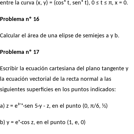
entre la curva (x, y) = (cos⁴ t, sen⁴ t), 0 ≤ t ≤ π, x = 0.
Problema nº 16
Calcular el área de una elipse de semiejes a y b.
Problema nº 17
Escribir la ecuación cartesiana del plano tangente y
la ecuación vectorial de la recta normal a las
siguientes superficies en los puntos indicados:
a) z = e³˙ˣ·sen 5·y - z, en el punto (0, π/6, ½)
b) y = eˣ·cos z, en el punto (1, e, 0)