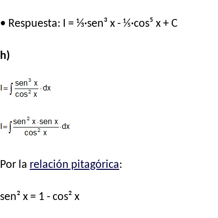
• Respuesta: I = ⅓·sen³ x - ⅕·cos⁵ x + C
h)
Por la
relación pitagórica
:
sen² x = 1 - cos² x