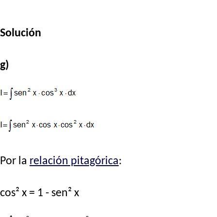
Solución
g)
Por la
relación pitagórica
:
cos² x = 1 - sen² x