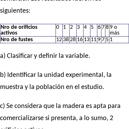
siguientes:
Nro de orificios
0
1
2
3
4
5
6
7
8
9 o
activos
más
Nro de fustes
12
38
28
16
13
11
9
7
5
1
a) Clasificar y definir la variable.
b) Identificar la unidad experimental, la
muestra y la población en el estudio.
c) Se considera que la madera es apta para
comercializarse si presenta, a lo sumo, 2