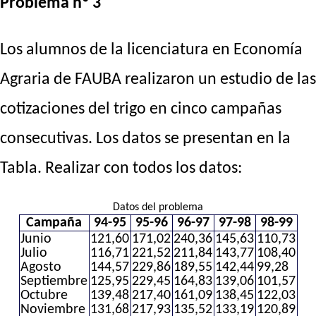
Problema nº 3
Los alumnos de la licenciatura en Economía
Agraria de FAUBA realizaron un estudio de las
cotizaciones del trigo en cinco campañas
consecutivas. Los datos se presentan en la
Tabla. Realizar con todos los datos:
Datos del problema
Campaña
94-95
95-96
96-97
97-98
98-99
Junio
121,60
171,02
240,36
145,63
110,73
Julio
116,71
221,52
211,84
143,77
108,40
Agosto
144,57
229,86
189,55
142,44
99,28
Septiembre
125,95
229,45
164,83
139,06
101,57
Octubre
139,48
217,40
161,09
138,45
122,03
Noviembre
131,68
217,93
135,52
133,19
120,89