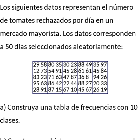
Los siguientes datos representan el número
de tomates rechazados por día en un
mercado mayorista. Los datos corresponden
a 50 días seleccionados aleatoriamente:
29
58
80
35
30
23
88
49
35
97
12
73
54
91
45
28
61
61
45
84
83
23
71
63
47
87
36
8
94
26
95
63
86
42
22
44
88
27
20
33
28
91
87
15
67
10
45
67
26
19
a) Construya una tabla de frecuencias con 10
clases.