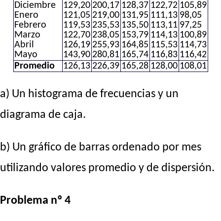
Diciembre
129,20
200,17
128,37
122,72
105,89
Enero
121,05
219,00
131,95
111,13
98,05
Febrero
119,53
235,53
135,50
113,11
97,25
Marzo
122,70
238,05
153,79
114,13
100,89
Abril
126,19
255,93
164,85
115,53
114,73
Mayo
143,90
280,81
165,74
116,83
116,42
Promedio
126,13
226,39
165,28
128,00
108,01
a) Un histograma de frecuencias y un
diagrama de caja.
b) Un gráfico de barras ordenado por mes
utilizando valores promedio y de dispersión.
Problema nº 4