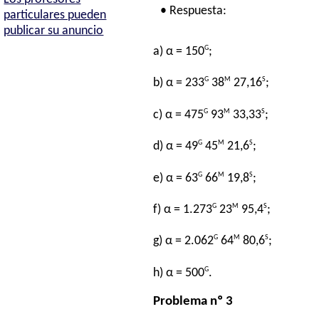
• Respuesta:
particulares pueden
publicar su anuncio
G
a) α = 150
;
G
M
S
b) α = 233
38
27,16
;
G
M
S
c) α = 475
93
33,33
;
G
M
S
d) α = 49
45
21,6
;
G
M
S
e) α = 63
66
19,8
;
G
M
S
f) α = 1.273
23
95,4
;
G
M
S
g) α = 2.062
64
80,6
;
G
h) α = 500
.
Problema nº 3