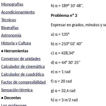
Monografías
h) α = 189° 10' 48".
Acondicionamiento
Problema nº 2
Técnicos
Expresar en grados, minutos y s
Biografías
a) α = 135°
Astronomía
Historia y Cultura
b) α = 210° 02' 40"
• Herramientas
c) α = 428,34°
Conversor de unidades
d) α = 44° 30' 25"
Calculador de cinemática
e) α = 1 rad
Calculador de cuadrática
f) α = 20 rad
Factor de compresibilidad
Sensación térmica
g) α = 32,4 rad
• Docentes
h) α = 5·π/2 rad
Los profesores