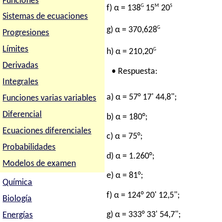
Funciones
G
M
S
f) α = 138
15
20
Sistemas de ecuaciones
G
g) α = 370,628
Progresiones
Límites
G
h) α = 210,20
Derivadas
• Respuesta:
Integrales
a) α = 57° 17' 44,8";
Funciones varias variables
Diferencial
b) α = 180°;
Ecuaciones diferenciales
c) α = 75°;
Probabilidades
d) α = 1.260°;
Modelos de examen
e) α = 81°;
Química
f) α = 124° 20' 12,5";
Biología
g) α = 333° 33' 54,7";
Energías