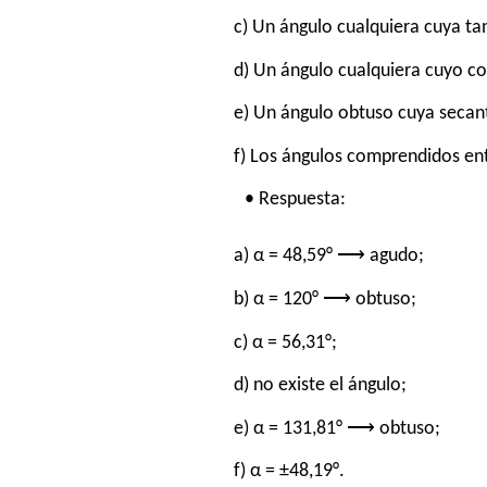
c) Un ángulo cualquiera cuya ta
d) Un ángulo cualquiera cuyo c
e) Un ángulo obtuso cuya secant
f) Los ángulos comprendidos ent
• Respuesta:
a) α = 48,59° ⟶ agudo;
b) α = 120° ⟶ obtuso;
c) α = 56,31°;
d) no existe el ángulo;
e) α = 131,81° ⟶ obtuso;
f) α = ±48,19°.