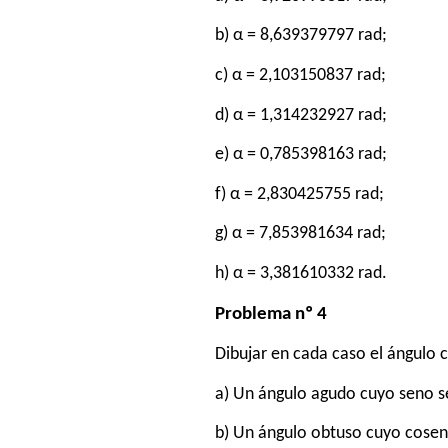
b) α = 8,639379797 rad;
c) α = 2,103150837 rad;
d) α = 1,314232927 rad;
e) α = 0,785398163 rad;
f) α = 2,830425755 rad;
g) α = 7,853981634 rad;
h) α = 3,381610332 rad.
Problema nº 4
Dibujar en cada caso el ángulo 
a) Un ángulo agudo cuyo seno s
b) Un ángulo obtuso cuyo cosen