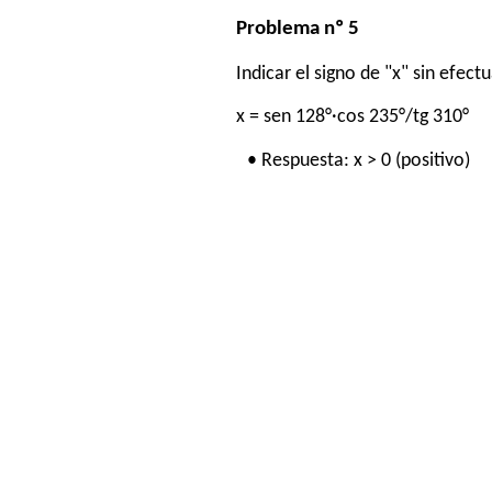
Problema nº 5
Indicar el signo de "x" sin efec
x = sen 128°·cos 235°/tg 310°
• Respuesta: x > 0 (positivo)