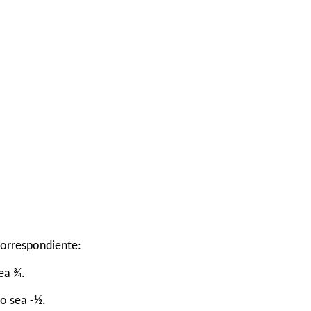
correspondiente:
ea ¾.
o sea -½.