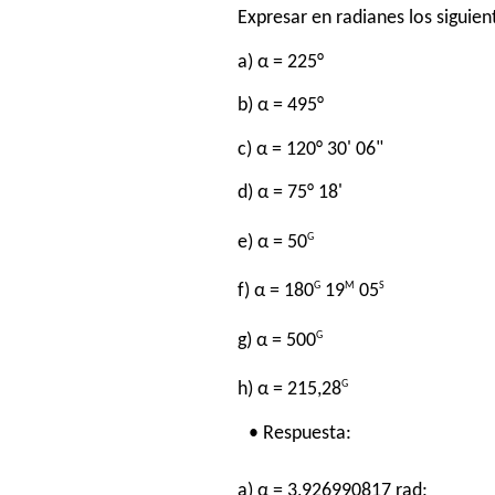
Expresar en radianes los siguien
a) α = 225°
b) α = 495°
c) α = 120° 30' 06"
d) α = 75° 18'
G
e) α = 50
G
M
S
f) α = 180
19
05
G
g) α = 500
G
h) α = 215,28
• Respuesta:
a) α = 3,926990817 rad;