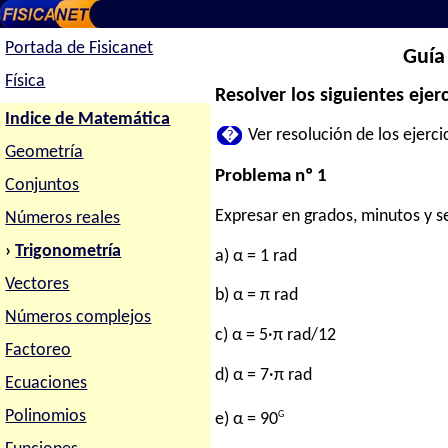
Portada de Fisicanet
Guía 
Física
Resolver los siguientes ejerc
Indice de Matemática
�
Ver resolución de los ejercic
Geometría
Problema nº 1
Conjuntos
Expresar en grados, minutos y s
Números reales
›
Trigonometría
a) α = 1 rad
Vectores
b) α = π rad
Números complejos
c) α = 5·π rad/12
Factoreo
d) α = 7·π rad
Ecuaciones
Polinomios
G
e) α = 90