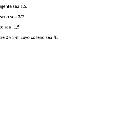
ngente sea 1,5.
oseno sea 3/2.
e sea -1,5.
re 0 y 2·π, cuyo coseno sea ⅔.