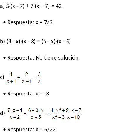
a) 5·(x - 7) + 7·(x + 7) = 42
• Respuesta: x = 7/3
b) (8 - x)·(x - 3) = (6 - x)·(x - 5)
• Respuesta: No tiene solución
c)
• Respuesta: x = -3
d)
• Respuesta: x = 5/22