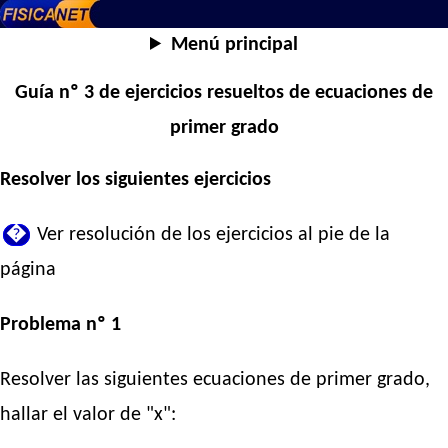
Menú principal
Guía nº 3 de ejercicios resueltos de ecuaciones de
primer grado
Resolver los siguientes ejercicios
�
Ver resolución de los ejercicios al pie de la
página
Problema nº 1
Resolver las siguientes ecuaciones de primer grado,
hallar el valor de "x":