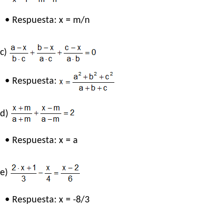
• Respuesta: x = m/n
c)
• Respuesta:
d)
• Respuesta: x = a
e)
• Respuesta: x = -8/3